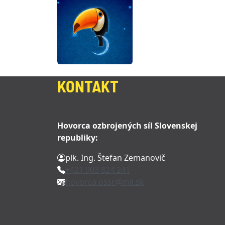
KONTAKT
Hovorca ozbrojených síl Slovenskej
republiky:
plk. Ing. Štefan Zemanovič
+421 903 824 241
hovorca.ossr@mil.sk