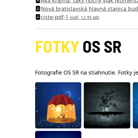
Aká krajina, taký nočný vlak (koment
Nová bratislavská hlavná stanica b
ciste-pdf-1
(
pdf
,
12.95 kB
)
FOTKY
OS SR
Fotografie OS SR na stiahnutie. Fotky j