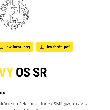
bw forát .png
bw forát .pdf
VY
OS SR
tie.
ikácie na železnici - Index SME
(
pdf
,
1.17 MB
)