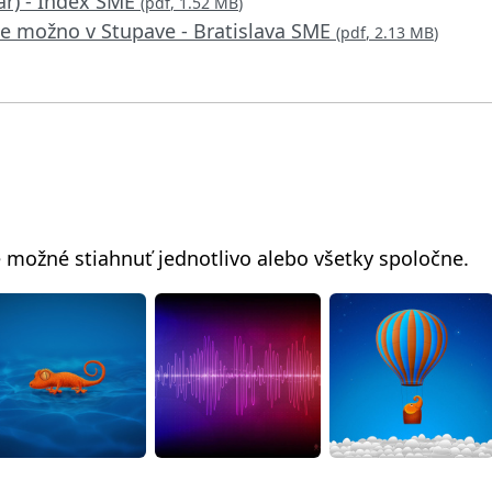
ár) - Index SME
(
pdf
,
1.52 MB
)
ude možno v Stupave - Bratislava SME
(
pdf
,
2.13 MB
)
e možné stiahnuť jednotlivo alebo všetky spoločne.