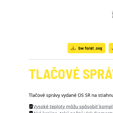
bw forát .svg
TLAČOVÉ SPRÁ
Tlačové správy vydané OS SR na stiahnu
Vysoké teploty môžu spôsobiť kompl