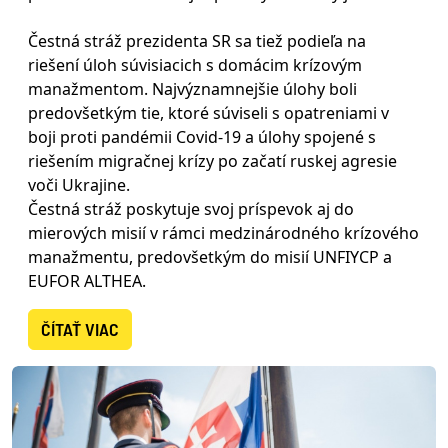
Čestná stráž prezidenta SR sa tiež podieľa na
riešení úloh súvisiacich s domácim krízovým
manažmentom. Najvýznamnejšie úlohy boli
predovšetkým tie, ktoré súviseli s opatreniami v
boji proti pandémii Covid-19 a úlohy spojené s
riešením migračnej krízy po začatí ruskej agresie
voči Ukrajine.
Čestná stráž poskytuje svoj príspevok aj do
mierových misií v rámci medzinárodného krízového
manažmentu, predovšetkým do misií UNFIYCP a
EUFOR ALTHEA.
ČÍTAŤ VIAC