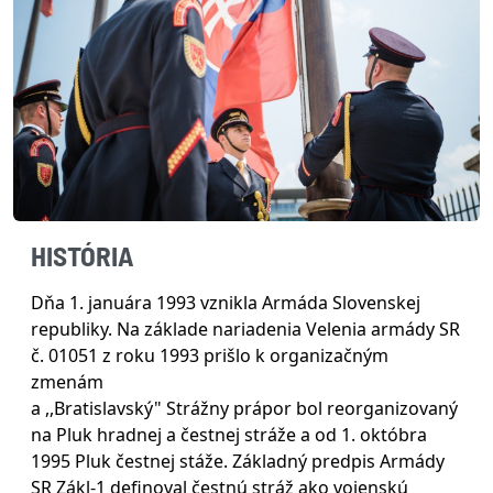
HISTÓRIA
Dňa 1. januára 1993 vznikla Armáda Slovenskej
republiky. Na základe nariadenia Velenia armády SR
č. 01051 z roku 1993 prišlo k organizačným
zmenám
a ,,Bratislavský" Strážny prápor bol reorganizovaný
na Pluk hradnej a čestnej stráže a od 1. októbra
1995 Pluk čestnej stáže. Základný predpis Armády
SR Zákl-1 definoval čestnú stráž ako vojenskú