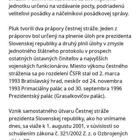
jednotku určenú na vzdávanie pocty, podriadenú
veliteľovi posádky a náčelníkovi posádkovej správy.
Pluk tvorili dva prápory čestnej stráže. Jeden z
práporov bol určený na plnenie úloh pre prezidenta
Slovenskej republiky a druhý plnil úlohy v zmysle
jednotného štátneho protokolu v prospech
ostatných ústavných činiteľov a najvyšších
vojenských funkcionárov. Miesto výkonu čestného
stráženia sa po rozdelení ČSFR stal od 2. marca
1993 Bratislavský hrad, neskôr od 24. novembra
1993 Primaciálny palác a od 30. septembra 1996
Prezidentský palác (Grasalkovičov palác).
Vznik samostatného útvaru Čestnej stráže
prezidenta Slovenskej republiky, ako ho vnímame
dnes, sa viaže k 1. augustu 2001, v súvislosti so
schválením zákona č. 321/2002 Z. z. o Ozbrojených