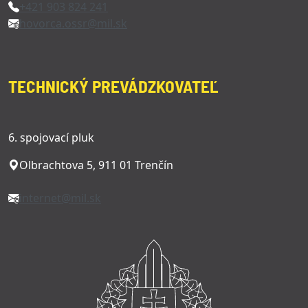
+421 903 824 241
hovorca.ossr@mil.sk
TECHNICKÝ PREVÁDZKOVATEĽ
6. spojovací pluk
Olbrachtova 5, 911 01 Trenčín
internet@mil.sk