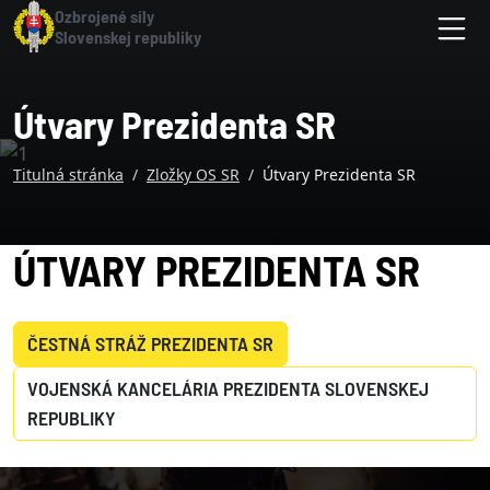
Skočiť na hlavnú navigáciu
Skočiť na obsah
Skočiť na bočnú lištu
Skočiť na pätičku
Hlavný obsah stránky
Ozbrojené sily
Slovenskej republiky
M
Útvary Prezidenta SR
Titulná stránka
Zložky OS SR
Útvary Prezidenta SR
ÚTVARY PREZIDENTA SR
ČESTNÁ STRÁŽ PREZIDENTA SR
VOJENSKÁ KANCELÁRIA PREZIDENTA SLOVENSKEJ
REPUBLIKY