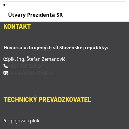
Útvary Prezidenta SR
KONTAKT
Hovorca ozbrojených síl Slovenskej republiky:
plk. Ing. Štefan Zemanovič
+421 903 824 241
hovorca.ossr@mil.sk
TECHNICKÝ PREVÁDZKOVATEĽ
6. spojovací pluk