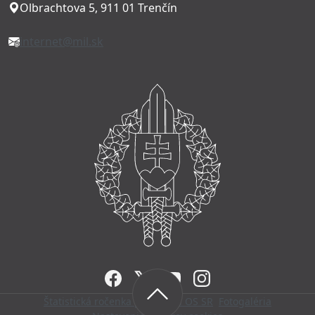
Olbrachtova 5, 911 01 Trenčín
internet@mil.sk
FACEBOOK
TWITTER
YOUTUBE
INSTAGRAM
Štatistická ročenka personálu OS SR
Fotogaléria